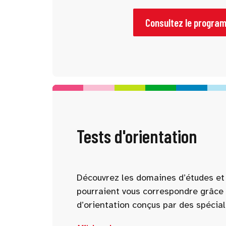
pour vous aider à mieux comprendre 
parcours possibles. Pensez à consu
Consultez le progra
l’avance et à sélectionner les confé
intéressent.
Tests d'orientation
Découvrez les domaines d’études et 
pourraient vous correspondre grâce 
d’orientation conçus par des spécial
d’intérêt, compétences, personnalité