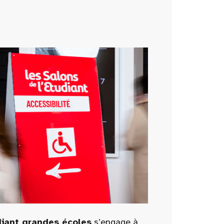
diant grandes écoles
s’engage à