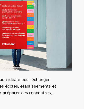
sion idéale pour échanger
es écoles, établissements et
r préparer ces rencontres,
tenant les questions essentielles à
s : admissions, programmes,