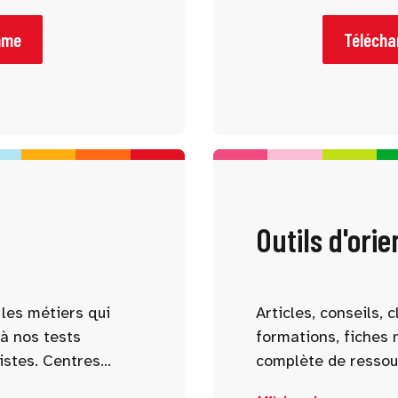
les études et les
débouchés, stages, 
lter le programme à
aidera à mener des 
mme
Téléchar
rences qui vous
Outils d'orie
les métiers qui
Articles, conseils,
à nos tests
formations, fiches 
istes. Centres
complète de ressou
, aspirations : nos
réflexion et affiner