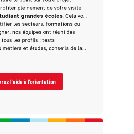
rofiter pleinement de votre visite
Etudiant grandes écoles
. Cela vous
tifier les secteurs, formations ou
.
ner, nos équipes ont réuni des
ous les profils : tests
s métiers et études, conseils de la
e stands à ne pas manquer.
rez l'aide à l'orientation