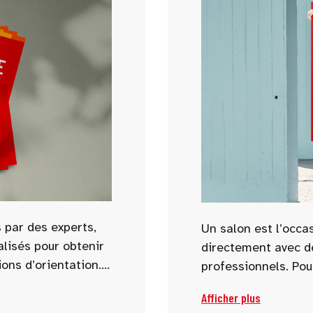
 par des experts,
Un salon est l’occa
alisés pour obtenir
directement avec d
ons d’orientation.
professionnels. Pou
as, métiers
choisissez dès main
Afficher plus
es sont abordées
poser aux exposant