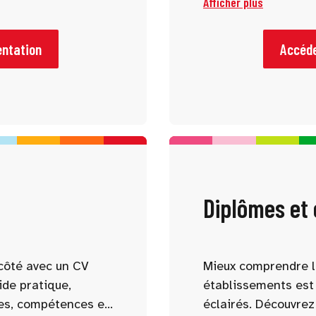
Afficher plus
 connaître et
vous accompagnent
tre profil.
comprendre les for
parcours possibles.
entation
Accéde
Diplômes et
côté avec un CV
Mieux comprendre l
ide pratique,
établissements est 
es, compétences et
éclairés. Découvrez