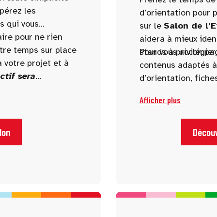
epérez les
d’orientation pour p
s qui vous
sur le
Salon de l'
aire pour ne rien
aidera à mieux iden
otre temps sur place
stands à privilégier
Pour vous accompag
 votre projet et à
contenus adaptés à t
ctif sera
d’orientation, fiche
re du salon.
rédaction ou encor
Afficher plus
lon
Découv