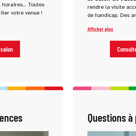
 horaires... Toutes
rendre la visite ac
iter votre venue !
de handicap. Des a
sont prévus pour gar
Afficher plus
et inclusive aux per
 salon
Consulte
ences
Questions à