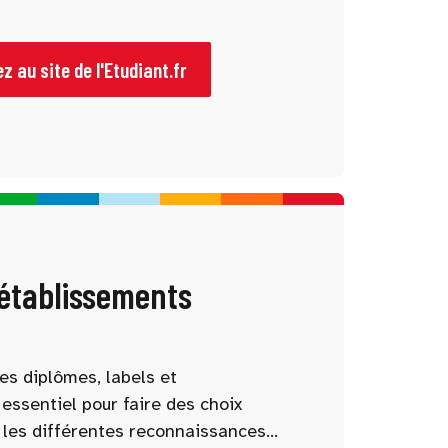
 à chaque étape pour mieux
mations, les débouchés et les
z au site de l'Etudiant.fr
 établissements
es diplômes, labels et
essentiel pour faire des choix
 les différentes reconnaissances