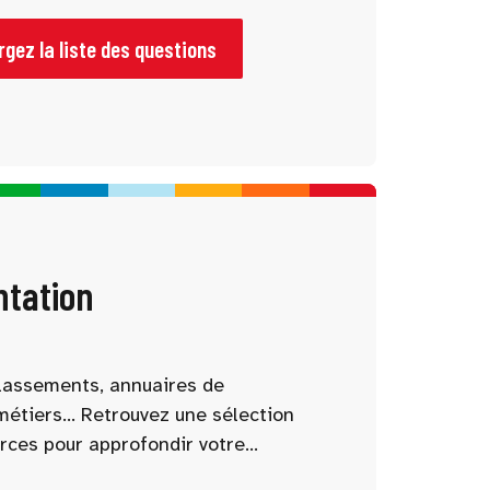
vie étudiante… Notre sélection vous
échanges utiles !
gez la liste des questions
ntation
 classements, annuaires de
métiers… Retrouvez une sélection
rces pour approfondir votre
 votre projet d’études. Nos outils