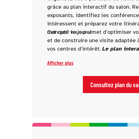
grâce au plan interactif du salon. R
exposants, identifiez les conférence
intéressent et préparez votre itinér
manquer le jour J.
Cet outil vous permet d’optimiser v
et de construire une visite adaptée à
vos centres d’intérêt.
Le plan intera
disponible 10 jours avant l’ouvertu
Afficher plus
Consultez plan du sa